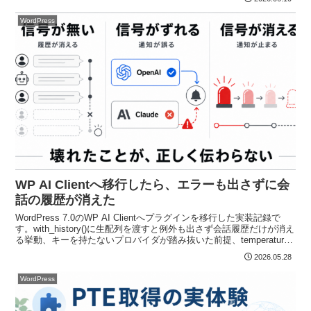
吸収した実装まで残します。
WordPress
WP AI Clientへ移行したら、エラーも出さずに会
話の履歴が消えた
WordPress 7.0のWP AI Clientへプラグインを移行した実装記録で
す。with_history()に生配列を渡すと例外も出さず会話履歴だけが消え
る挙動、キーを持たないプロバイダが踏み抜いた前提、temperature
の400対応を、RC3と安定版で確認したコード付きで書いています。
2026.05.28
WordPress