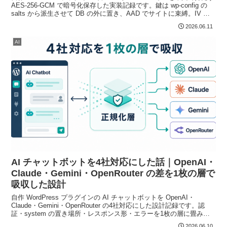
AES-256-GCM で暗号化保存した実装記録です。鍵は wp-config の
salts から派生させて DB の外に置き、AAD でサイトに束縛。IV と
認証タグのレイアウト、復号の段階フォールバック、salts 変更時の
2026.06.11
再入力動線まで、実コードで残します。
AI
AI チャットボットを4社対応にした話｜OpenAI・
Claude・Gemini・OpenRouter の差を1枚の層で
吸収した設計
自作 WordPress プラグインの AI チャットボットを OpenAI・
Claude・Gemini・OpenRouter の4社対応にした設計記録です。認
証・system の置き場所・レスポンス形・エラーを1枚の層に畳み、
GPT-5 が temperature を弾く 400 を予防スキップと自動リトライで
2026.06.10