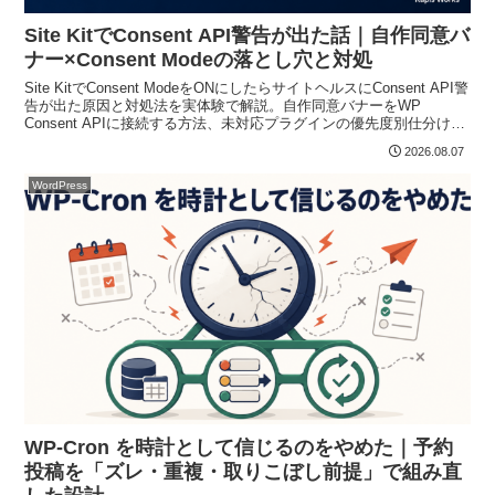
Site KitでConsent API警告が出た話｜自作同意バ
ナー×Consent Modeの落とし穴と対処
Site KitでConsent ModeをONにしたらサイトヘルスにConsent API警
告が出た原因と対処法を実体験で解説。自作同意バナーをWP
Consent APIに接続する方法、未対応プラグインの優先度別仕分け、
二重競合の回避策まで紹介します。
2026.08.07
WordPress
WP-Cron を時計として信じるのをやめた｜予約
投稿を「ズレ・重複・取りこぼし前提」で組み直