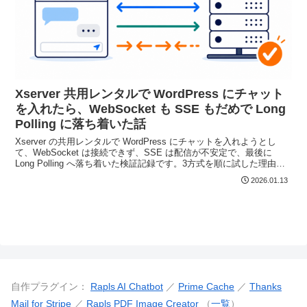
Xserver 共用レンタルで WordPress にチャット
を入れたら、WebSocket も SSE もだめで Long
Polling に落ち着いた話
Xserver の共用レンタルで WordPress にチャットを入れようとし
て、WebSocket は接続できず、SSE は配信が不安定で、最後に
Long Polling へ落ち着いた検証記録です。3方式を順に試した理由
と、Long Polling 実装で気をつけた4点を、最小サンプルつきでまと
2026.01.13
めました。
自作プラグイン：
Rapls AI Chatbot
／
Prime Cache
／
Thanks
Mail for Stripe
／
Rapls PDF Image Creator
（
一覧
）