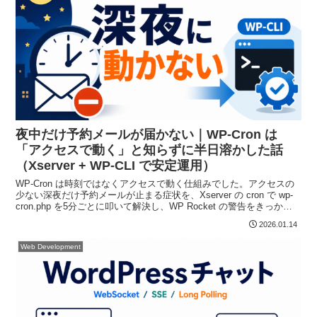
夜中だけ予約メールが届かない｜WP-Cron は
「アクセスで動く」と知らずに半日溶かした話
（Xserver + WP-CLI で安定運用）
WP-Cron は時刻ではなくアクセスで動く仕組みでした。アクセスの
少ない深夜だけ予約メールが止まる症状を、Xserver の cron で wp-
cron.php を5分ごとに叩いて解決し、WP Rocket の警告をきっかけ
に WP-CLI 構成へ切り替えた実体験です。
2026.01.14
Web Development